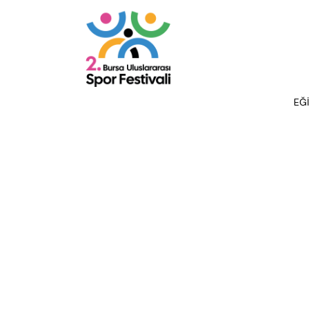
Galeri
Tümü
BADMİNTON
DART
FLOOR CURLING
FUTBOL
GELE
EĞ