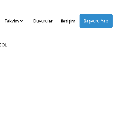
OYUNLAR
Takvim
Duyurular
İletişim
Başvuru Yap
Sİ
KROS
MASA TENİSİ
OKUL ÖNCESİ
ORYANTİRİNG
ÖZEL
BOL