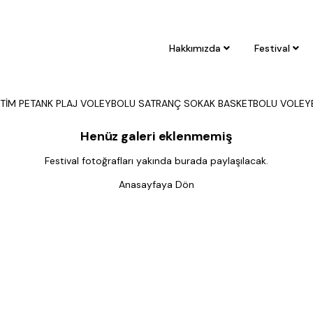
ler - GELENEKSEL 
Hakkımızda
Festival
Anasayfa
Galeriler
NEKSEL OYUNLAR
GELENEKSEL TÜRK OKÇULUĞU
HENTBOL
KORT TENİ
İTİM
PETANK
PLAJ VOLEYBOLU
SATRANÇ
SOKAK BASKETBOLU
VOLEY
Henüz galeri eklenmemiş
Festival fotoğrafları yakında burada paylaşılacak.
Anasayfaya Dön