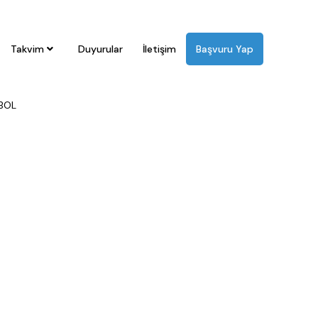
L
Takvim
Duyurular
İletişim
Başvuru Yap
Sİ
KROS
MASA TENİSİ
OKUL ÖNCESİ
ORYANTİRİNG
ÖZEL
BOL