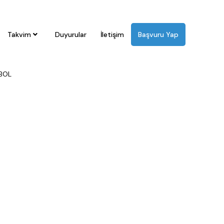
Takvim
Duyurular
İletişim
Başvuru Yap
Sİ
KROS
MASA TENİSİ
OKUL ÖNCESİ
ORYANTİRİNG
ÖZEL
BOL