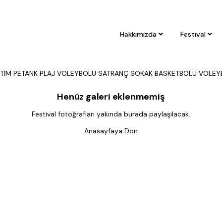
Galeriler - KROS
Hakkımızda
Festival
Anasayfa
Galeriler
NEKSEL OYUNLAR
GELENEKSEL TÜRK OKÇULUĞU
HENTBOL
KORT TENİ
İTİM
PETANK
PLAJ VOLEYBOLU
SATRANÇ
SOKAK BASKETBOLU
VOLEY
Henüz galeri eklenmemiş
Festival fotoğrafları yakında burada paylaşılacak.
Anasayfaya Dön