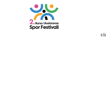
Tümü
BADMİNTON
DART
FLOOR CURLING
FUTBOL
GELE
EĞ