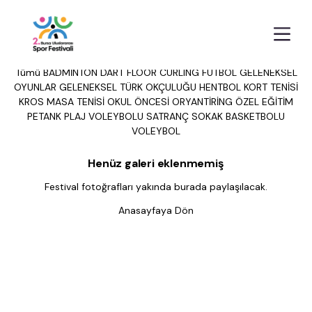
Galeriler - KORT TENİSİ
Anasayfa
Galeriler
Tümü
BADMİNTON
DART
FLOOR CURLING
FUTBOL
GELENEKSEL
OYUNLAR
GELENEKSEL TÜRK OKÇULUĞU
HENTBOL
KORT TENİSİ
KROS
MASA TENİSİ
OKUL ÖNCESİ
ORYANTİRİNG
ÖZEL EĞİTİM
PETANK
PLAJ VOLEYBOLU
SATRANÇ
SOKAK BASKETBOLU
VOLEYBOL
Henüz galeri eklenmemiş
Festival fotoğrafları yakında burada paylaşılacak.
Anasayfaya Dön